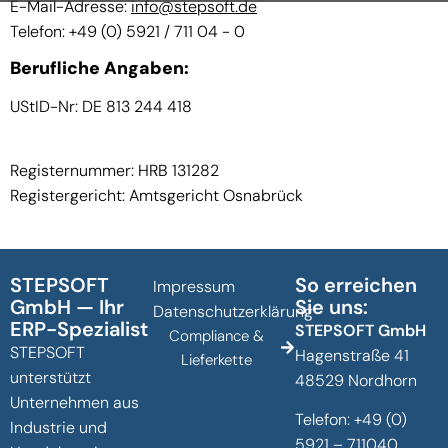
E-Mail-Adresse:
info@stepsoft.de
Telefon: +49 (0) 5921 / 711 04 - 0
Berufliche Angaben:
UStID-Nr: DE 813 244 418
Registernummer: HRB 131282
Registergericht: Amtsgericht Osnabrück
STEPSOFT
So erreichen
Impressum
GmbH — Ihr
Sie uns:
Datenschutzerklärung
ERP-Spezialist
STEPSOFT GmbH
Compliance &
STEPSOFT
Hagenstraße 41
Lieferkette
unterstützt
48529 Nordhorn
Unternehmen aus
Telefon:
+49 (0)
Industrie und
5921 – 711040