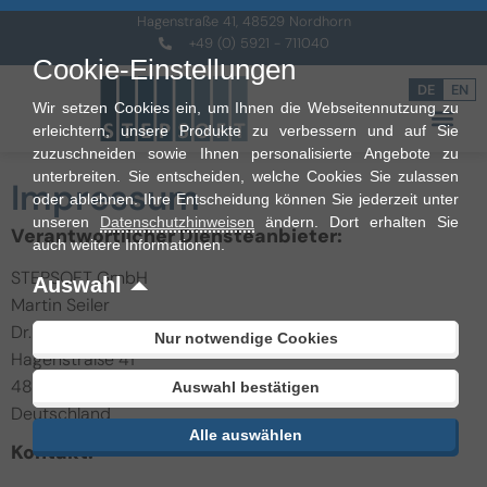
Hagenstraße 41, 48529 Nordhorn
+49 (0) 5921 - 711040
Cookie-Einstellungen
DE
EN
Wir setzen Cookies ein, um Ihnen die Webseitennutzung zu
erleichtern, unsere Produkte zu verbessern und auf Sie
zuzuschneiden sowie Ihnen personalisierte Angebote zu
unterbreiten. Sie entscheiden, welche Cookies Sie zulassen
Impressum
oder ablehnen. Ihre Entscheidung können Sie jederzeit unter
unseren
Datenschutzhinweisen
ändern. Dort erhalten Sie
Verantwortlicher Diensteanbieter:
auch weitere Informationen.
STEPSOFT GmbH
Auswahl
Martin Seiler
Dr. Christoph Husemann
Nur notwendige Cookies
Hagenstraße 41
48529 Nordhorn
Auswahl bestätigen
Deutschland
Alle auswählen
Kontakt: