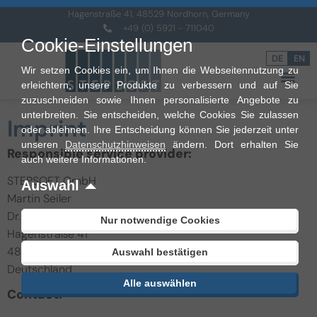
Hagenstraße 41, 48529 Nordhorn, Germany
+49 (0) 5921 - 711040
Cookie-Einstellungen
DE
EN
Wir setzen Cookies ein, um Ihnen die Webseitennutzung zu
erleichtern, unsere Produkte zu verbessern und auf Sie
zuzuschneiden sowie Ihnen personalisierte Angebote zu
unterbreiten. Sie entscheiden, welche Cookies Sie zulassen
Imprint
oder ablehnen. Ihre Entscheidung können Sie jederzeit unter
unseren
Datenschutzhinweisen
ändern. Dort erhalten Sie
Responsible service provider:
auch weitere Informationen.
STEPSOFT GmbH
Auswahl
Martin Seiler
Dr. Christoph Husemann
Nur notwendige Cookies
Hagenstraße 41
48529 Nordhorn
Auswahl bestätigen
Deutschland
Alle auswählen
Contact: