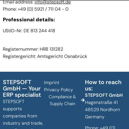
Email address:
info@stepsoft.de
Phone: +49 (0) 5921 / 711 04 - 0
Professional details:
UStID-Nr: DE 813 244 418
Registernummer: HRB 131282
Registergericht: Amtsgericht Osnabrück
STEPSOFT
How to reach
Imprint
GmbH — Your
us:
Privacy Policy
ERP specialist
STEPSOFT GmbH
Compliance &
STEPSOFT
Hagenstraße 41
Supply Chain
supports
48529 Nordhorn
companies from
Germany
industry and trade,
Phone:
+49 (0)