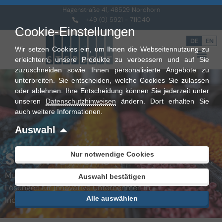
Hagenstraße 41, 48529 Nordhorn
+49 (0) 5921 - 711040
Cookie-Einstellungen
DE
EN
Wir setzen Cookies ein, um Ihnen die Webseitennutzung zu
erleichtern, unsere Produkte zu verbessern und auf Sie
zuzuschneiden sowie Ihnen personalisierte Angebote zu
unterbreiten. Sie entscheiden, welche Cookies Sie zulassen
oder ablehnen. Ihre Entscheidung können Sie jederzeit unter
unseren
Datenschutzhinweisen
ändern. Dort erhalten Sie
auch weitere Informationen.
Auswahl
STEP
Nur notwendige Cookies
BASIC
Multifunktionale Warenwirtschaft & ERP-
Auswahl bestätigen
Lösungen für innovative Unternehmen in
Alle auswählen
Industrie und Handel.