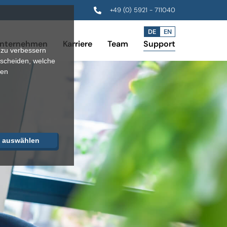
+49 (0) 5921 - 711040
DE
EN
nternehmen
Karriere
Team
Support
 zu verbessern
tscheiden, welche
ren
e auswählen